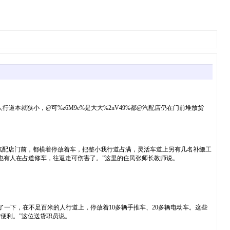
本就狭小，@可%z6M9e%是大大%2nV49%都@汽配店仍在门前堆放货
等汽配店门前，都横着停放着车，把整小我行道占满，灵活车道上另有几名补缀工
也有人在占道修车，往返走可伤害了。”这里的住民张师长教师说。
了一下，在不足百米的人行道上，停放着10多辆手推车、20多辆电动车。这些
便利。”这位送货职员说。