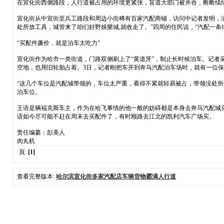
在宣化街西侧路段，人行道被占用的环境更紧张，盲道大部门被并吞，断断续
宣化街从中宣街至兵工路段和周边小街稀有百家汽配商铺，访问中记者发明，
处所放工具，城管来了咱们好野娛樂城,就收走了。”四周的住民说，“汽配一
“买配件廉价，就是泊车太吃力”
宣化街作为哈市一类街道，门路双侧刷上了“黄道牙”，制止长时候泊车。记
空地，也用旧轮胎占着。3日，记者刚把车开到奔马汽配泊车场时，就有一位保
“这几个车位是汽配城带领的，车位太严重，看得不紧就轻易被占，带领没处
泊车位。
王语是辆福克斯车主，作为在哈飞事情的他一般的妨碍都是本身去奔马汽配城买
语如今尽可能不赶在周末去买配件了，有时顺路去江北的凯利汽车广场买。
责任编纂：彭美人
肉丸机
頁:
[1]
查看完整版本:
哈尔滨宣化街多家汽配店车辆货物霸满人行道