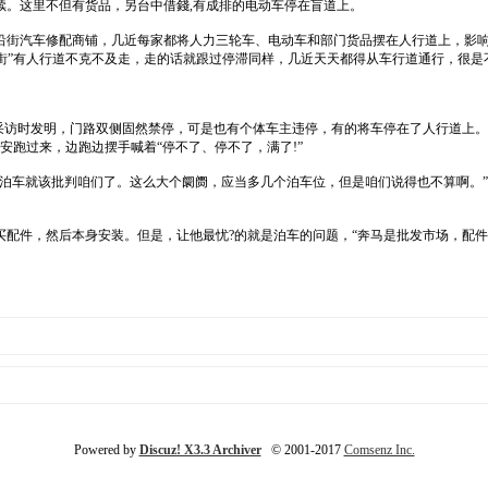
续。这里不但有货品，另台中借錢,有成排的电动车停在盲道上。
沿街汽车修配商铺，几近每家都将人力三轮车、电动车和部门货品摆在人行道上，影响
条街”有人行道不克不及走，走的话就跟过停滞同样，几近天天都得从车行道通行，很是
者采访时发明，门路双侧固然禁停，可是也有个体车主违停，有的将车停在了人行道上
安跑过来，边跑边摆手喊着“停不了、停不了，满了!”
所泊车就该批判咱们了。这么大个阛阓，应当多几个泊车位，但是咱们说得也不算啊。
配件，然后本身安装。但是，让他最忧?的就是泊车的问题，“奔马是批发市场，配件
Powered by
Discuz! X3.3 Archiver
© 2001-2017
Comsenz Inc.