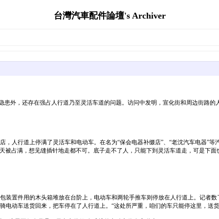
台灣汽車配件論壇's Archiver
隐患外，还存在强占人行道乃至灵活车道的问题。访问中发明，宣化街和周边街路的人行道
配店，人行道上停满了灵活车和电动车。在名为“保会电器补缀店”、“老沈汽车电器”
每天被占满，想见缝插针地走都不可。底子走不了人，只能下到灵活车道走，可是下面
段包装置件用的木头箱堆放在台阶上，电动车和两轮手推车则停放在人行道上。记者数
骑电动车送货回来，把车停在了人行道上。“这处所严重，咱们的车只能停这里，送货