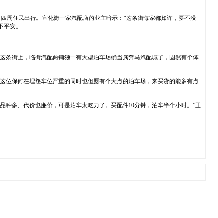
四周住民出行。宣化街一家汽配店的业主暗示：“这条街每家都如许，要不没
不平安。
。这条街上，临街汽配商铺独一有大型泊车场确当属奔马汽配城了，固然有个体
”这位保何在埋怨车位严重的同时也但愿有个大点的泊车场，来买货的能多有点
品种多、代价也廉价，可是泊车太吃力了。买配件10分钟，泊车半个小时。”王