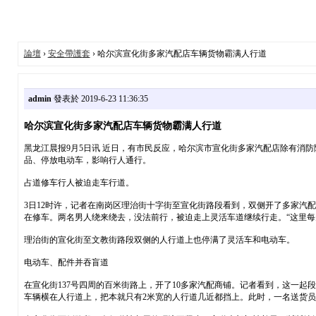
論壇
›
安全帶護套
› 哈尔滨宣化街多家汽配店车辆货物霸满人行道
admin
發表於 2019-6-23 11:36:35
哈尔滨宣化街多家汽配店车辆货物霸满人行道
黑龙江晨报9月5日讯 近日，有市民反应，哈尔滨市宣化街多家汽配店除有消防
品、停放电动车，影响行人通行。
占道修车行人被迫走车行道。
3日12时许，记者在南岗区理治街十字街至宣化街路段看到，双侧开了多家汽
在修车。两名男人绕来绕去，没法前行，被迫走上灵活车道继续行走。“这里
理治街的宣化街至文教街路段双侧的人行道上也停满了灵活车和电动车。
电动车、配件并吞盲道
在宣化街137号四周的百米街路上，开了10多家汽配商铺。记者看到，这一起
车辆横在人行道上，把本就只有2米宽的人行道几近都挡上。此时，一名送货员