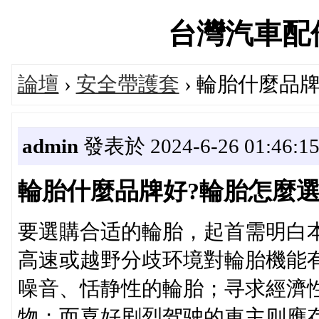
台灣汽車配件論
論壇
›
安全帶護套
› 輪胎什麼品
admin
發表於 2024-6-26 01:46:1
輪胎什麼品牌好?輪胎怎麼選
要選購合适的輪胎，起首需明白
高速或越野分歧环境對輪胎機能
噪音、恬静性的輪胎；寻求經濟
物；而喜好剧烈驾驶的車主则應