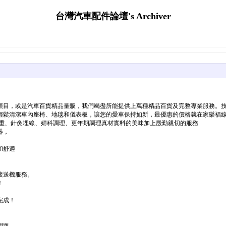
台灣汽車配件論壇's Archiver
項目，或是汽車百貨精品量販，我們竭盡所能提供上萬種精品百貨及完整專業服務。
輕鬆清潔車內座椅、地毯和儀表板，讓您的愛車保持如新，最優惠的價格就在家樂福
減重、針灸埋線、婦科調理、更年期調理真材實料的美味加上殷勤親切的服務
器，
和舒適
接送機服務。
！
完成！