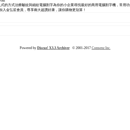
問題
以非侵入式的方式治療皺紋與細紋電腦割字為你的小企業尋找最好的商用電腦割字機，常用
來加入金弘笙會員，尊享兩大超讚好康，讓你購物更划算！
Powered by
Discuz! X3.3 Archiver
© 2001-2017
Comsenz Inc.