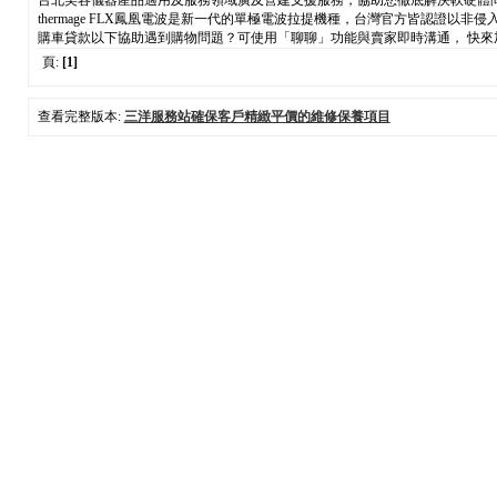
台北美容儀器產品適用及服務領域廣及營建支援服務，協助您徹底解決軟硬體
thermage FLX鳳凰電波是新一代的單極電波拉提機種，台灣官方皆認證
購車貸款以下協助遇到購物問題？可使用「聊聊」功能與賣家即時溝通， 快
頁:
[1]
查看完整版本:
三洋服務站確保客戶精緻平價的維修保養項目