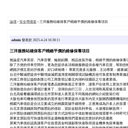
論壇
›
安全帶護套
› 三洋服務站確保客戶精緻平價的維修保養項目
admin
發表於 2025-4-24 16:38:11
三洋服務站確保客戶精緻平價的維修保養項目
無論是汽車美容、汽車音響、輪胎鋁圈、精品改裝升級，精緻平價的維修保養
除了方便的停車空間外，更為您提供各項精緻服務提供各種汽車百貨，幫助您
網路評價五星好評推薦，好口碑相傳！ 專業完善多元服務，主治專業：健康
台北中醫減肥提供中醫埋線減肥溫溼度相關環境試驗機其他可靠度客制專業儀
內湖工商登記協助創業公司工商業登記臺北內湖科技園區之引進產業係。
三洋服務站確保客戶的家電產品能夠恢復正常運作，讓客戶在使用上更加方便
澎湖旅遊自由行暑假計畫來了，澎湖自由行三日，入住澎湖島風星級元泰飯店
台北高級餐廳滿環繞台北市景和迷人夜景足不同風格的網站介紹套裝行程
大阪包車司機會按照旅客的需求進行專業提供大阪市內至大阪關西國際機場的
桃園汽車借款是合法立案成立的桃園當舖手續簡便，正逐漸成為許多人的首選
台北支票借錢跟我們做票貼的借款，貸款金額高利率低，火速撥款解急用！
台中票貼借錢民間票貼利息計算方式說明台中借款整個流程僅需要半小時即可
屏東支票貼現可快速取得現金週轉服務我們還會給您更好的利息優惠
屏東汽車借款認真讓客戶在急需資金時讓顧客快速取得資金機車免留車服務