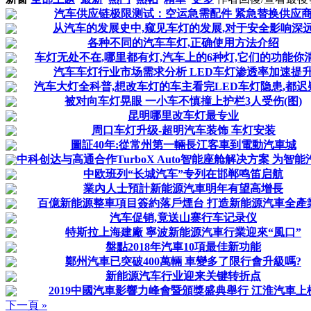
汽车供应链极限测试：空运急需配件 紧急替换供应
从汽车的发展史中,窥见车灯的发展,对于安全影响深
各种不同的汽车车灯,正确使用方法介绍
车灯无处不在,哪里都有灯,汽车上的6种灯,它们的功能你
汽车车灯行业市场需求分析 LED车灯渗透率加速提
汽车大灯全科普,想改车灯的车主看完LED车灯隐患,都迟
被对向车灯晃眼 一小车不慎撞上护栏3人受伤(图)
昆明哪里改车灯最专业
周口车灯升级-超明汽车装饰 车灯安装
圖証40年:從常州第一輛長江客車到電動汽車城
中科创达与高通合作TurboX Auto智能座舱解决方案 为智
中欧班列“长城汽车”专列在邯郸鸣笛启航
業內人士預計新能源汽車明年有望高增長
百億新能源整車項目簽約落戶煙台 打造新能源汽車全產
汽车促销,竟送山寨行车记录仪
特斯拉上海建廠 寧波新能源汽車行業迎來“風口”
盤點2018年汽車10項最佳新功能
鄭州汽車已突破400萬輛 車變多了限行會升級嗎?
新能源汽车行业迎来关键转折点
2019中國汽車影響力峰會暨頒獎盛典舉行 江淮汽車上
下一頁 »