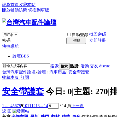
設為首頁
收藏本站
開啟輔助訪問
切換到窄版
找回密碼
自動登錄
密碼
立即註冊
登錄
快捷導航
論壇
BBS
搜索
熱搜:
活動
交友
discuz
搜索
台灣汽車配件論壇
»
論壇
›
汽車用品
›
安全帶護套
收藏本版
|
訂閱
安全帶護套
今日:
0
|
主題:
270
|
排
1 ...
4
5
6
7
8
9
10
11
12
13
... 14
/ 14 頁
下一頁
返 回
新窗
全部主題
最新
熱門
熱帖
精華
更多
作者
回復/查看
最後