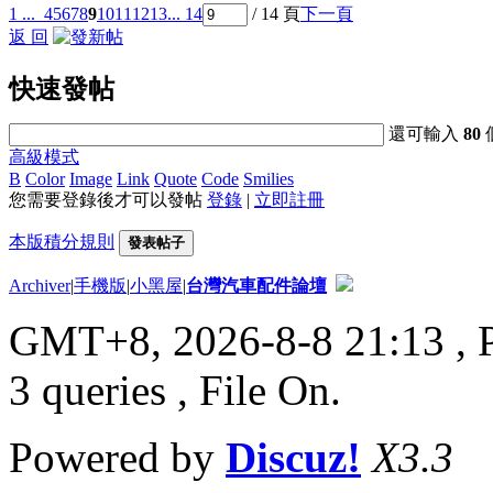
1 ...
4
5
6
7
8
9
10
11
12
13
... 14
/ 14 頁
下一頁
返 回
快速發帖
還可輸入
80
高級模式
B
Color
Image
Link
Quote
Code
Smilies
您需要登錄後才可以發帖
登錄
|
立即註冊
本版積分規則
發表帖子
Archiver
|
手機版
|
小黑屋
|
台灣汽車配件論壇
GMT+8, 2026-8-8 21:13
, 
3 queries , File On.
Powered by
Discuz!
X3.3