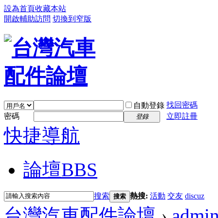
設為首頁
收藏本站
開啟輔助訪問
切換到窄版
找回密碼
自動登錄
密碼
立即註冊
登錄
快捷導航
論壇
BBS
搜索
熱搜:
活動
交友
discuz
搜索
台灣汽車配件論壇
›
admi