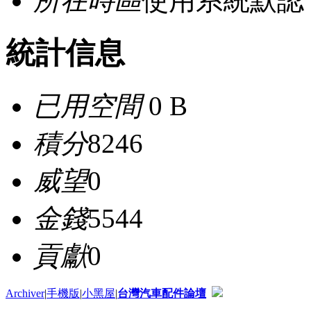
所在時區
使用系統默認
統計信息
已用空間
0 B
積分
8246
威望
0
金錢
5544
貢獻
0
Archiver
|
手機版
|
小黑屋
|
台灣汽車配件論壇