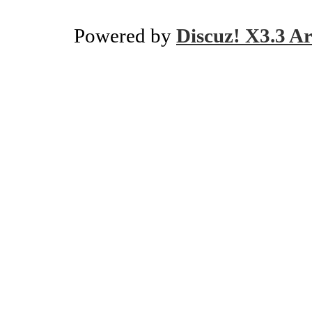
Powered by
Discuz! X3.3 Ar