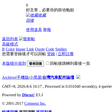
0
好文章，必要你的鼓动勉励
收藏
回復
使用道具
舉報
返回列表
高級模式
B
Color
Image
Link
Quote
Code
Smilies
您需要登錄後才可以回帖
登錄
|
立即註冊
本版積分規則
回帖後跳轉到最後一頁
發表回復
Archiver
|
手機版
|
小黑屋
|
台灣汽車配件論壇
GMT+8, 2026-8-6 16:17
, Processed in 0.031040 second(s), 4 queries
Powered by
Discuz!
X3.3
© 2001-2017
Comsenz Inc.