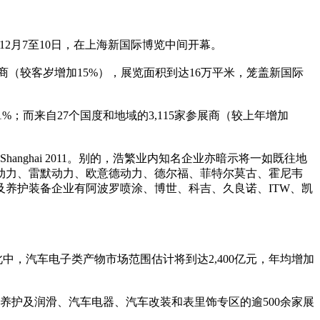
本年12月7至10日，在上海新国际博览中间开幕。
商（较客岁增加15%），展览面积到达16万平米，笼盖新国际
了31%；而来自27个国度和地域的3,115家参展商（较上年增加
hanghai 2011。别的，浩繁业内知名企业亦暗示将一如既往地
动力、雷默动力、欧意德动力、德尔福、菲特尔莫古、霍尼韦
养护装备企业有阿波罗喷涂、博世、科吉、久良诺、ITW、凯
此中，汽车电子类产物市场范围估计将到达2,400亿元，年均增加
养护及润滑、汽车电器、汽车改装和表里饰专区的逾500余家展