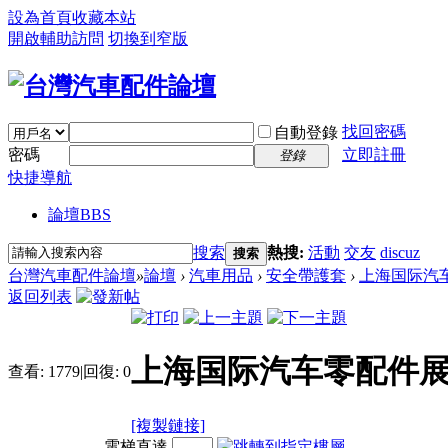
設為首頁
收藏本站
開啟輔助訪問
切換到窄版
找回密碼
自動登錄
密碼
立即註冊
登錄
快捷導航
論壇
BBS
搜索
熱搜:
活動
交友
discuz
搜索
台灣汽車配件論壇
»
論壇
›
汽車用品
›
安全帶護套
›
上海国际汽
返回列表
上海国际汽车零配件展
查看:
1779
|
回復:
0
[複製鏈接]
電梯直達