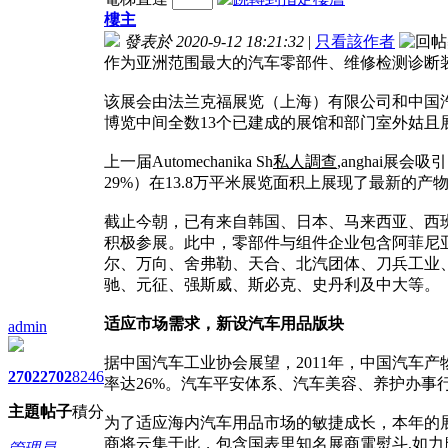
樓主
發表於 2020-9-12 18:21:32
|
只看該作者
作为亚洲范围最大的汽车零部件、维修检测诊断装备和汽车
该展会由法兰克福展览（上海）有限公司和中国汽
博览中间全数13个已建成的展馆和部门室外姑且
上一届Automechanika Sh
私人調查
,anghai展
29%）在13.8万平米展览面积上展现了最新的
截止今朝，已有来自韩国、日本、马来西亚、西班牙、台
积极参展。此中，零部件与组件企业包含阿菲尼
尔、万向、舍弗勒、天合、北汽团体、刀兵工业
驰、元征、强斯威、斯必克、史丹利及中大等。
适应市场需求，新设汽车用品版块
admin
据中国汽车工业协会展望，2011年，中国汽车产
2702
2702
8246
率达26%。汽车平安体系、汽车美容、养护办事
主題
帖子
積分
为了适应海内汽车用品市场的敏捷成长，本年的展
商将云集于此，包含国表里知名展商
電熨斗
,如