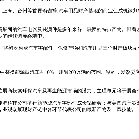
、上海、台州等首要
瑜珈褲
,汽车用品财产基地的商业促成机谈
展团的汽车电器及装潢件是多年来各自展团的特点产物。跟着以4
良的维修调养终端中。
ai展会的汗青上，也将初次构成汽车零配件、保修产物和汽车用品三个财
万辆，此中替换能源型汽车占10%，即逾200万辆的范围。别的，
忙展商摸索环保汽车及再生能源市场的潜力，主理单元将于展会
能源科技公司举行新能源汽车零部件成长钻研会；与美国汽车零
专业观众展现财产链中各环节代表公司的最新产物及上风技能。