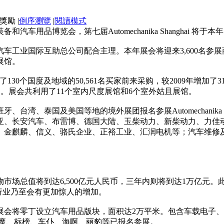
|
倒序瀏覽
|
閱讀模式
用品博览会，第七届Automechanika Shanghai 将于
车工业国际互助总公司配合主理。本年展会将迎来3,600名参展
展馆。
会吸引了130个国度及地域的50,561名买家前来采购，较2009年增加
产物。展会共利用了11个室内尺度展馆和6个室外姑且展馆。
湾、泰国及美国等地的境外展团报名参展Automechanika S
亚、长安汽车、布雷博、德国大陆、玉柴动力、新柴动力、力佳
、金麒麟、信义、骆氏企业、正裕工业、汇润电机等；汽车维修及
物市场总值将到达6,500亿元人民币，三年内则将到达1万亿元。
行业乃至会有更加惊人的增加。
会将零丁设立汽车用品版块，面积达2万平米。包含车载电子、
力魔、标榜、车仆、海啊、丽豹等已报名参展。