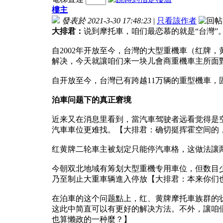
樓主
發表於 2021-3-30 17:48:23
|
只看該作者
大排君：
说到摩托車，咱们最恋慕的就是“台灣”
自2002年开放至今，台灣的大型重機車（红牌
解决，今天就讓咱们来一块儿會商重機車主所面
自开放至今，台灣已有跨越11万辆的重型機車
泊車问题下的真正窘境
近来又在消息里看到，當汽車驾驶者远看觉得是
汽車車位更难找。【大排君：确切挺挥霍空间的
红黄牌二轮車主被划定只能停汽車格，这做法讓
今朝双北地域有筹划大型重機专用車位，但数目
乃至制止大重車辆進入停放【大排君：本来你们也
在泊車的这个问题點上，红、黄牌摩托車族群的
这此中简直可以有更好的解决方法。不外，讓咱
也算懒政的一种麼？】