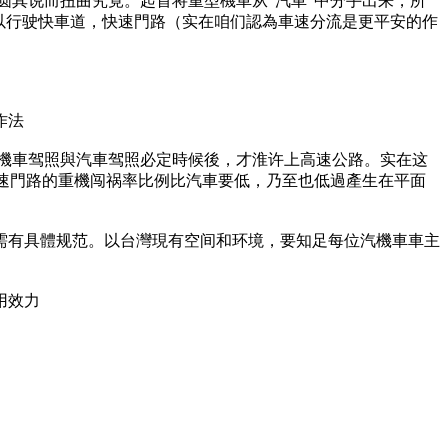
自圆其说而扭曲究竟。起首将重型機車从“汽車”中分手出来，所
以行驶快車道，快速門路（实在咱们認為車速分流是更平安的作
作法
型機車驾照與汽車驾照必定時候後，才淮许上高速公路。实在这
快速門路的重機闯祸率比例比汽車要低，乃至也低過產生在平面
需有具體规范。以台灣現有空间和环境，要知足每位汽機車車主
用效力