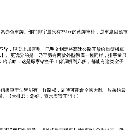
则為赤色車牌。部門排宇量只有251cc的黄牌車种，是車廠因應市
應不异，現实上却否则，已明文划定将高速公路开放给重型機車
..】。更诡异的是：乃至另有两款外型彻底一模同样，排宇量只
大排君：哈哈哈，这是廠家钻空子！你调解到几多，都能有这类空子
25踏板車于法皆能有一样路权，届時可能會全國大乱，故采纳最
場。【大排君：您好，查水表请开門！】