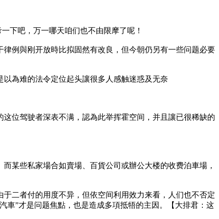
考一下吧，万一哪天咱们也不由限摩了呢！
相干律例與刚开放時比拟固然有改良，但今朝仍另有一些问题必要
是以為难的法令定位起头讓很多人感触迷惑及无奈
的这位驾驶者深表不满，認為此举挥霍空间，并且讓已很稀缺的
。而某些私家場合如賣場、百貨公司或辦公大楼的收费泊車場，
由于二者付的用度不异，但依空间利用效力来看，人们也不否定
汽車”才是问题焦點，也是造成多項抵牾的主因。【大排君：这