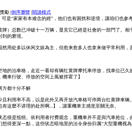
|
倒序瀏覽
|
閱讀模式
。可是“家家有本难念的經”，他们也有困扰和逆境，讓咱们也参
，黄牌）总数已冲破十一万辆，显見它已經是社會的一部門了。
對到的窘境。
，固然用处多以休闲文娱為主，但愈来愈多人也拿来做平常利用，
空地的泊車格，走近一看却有辆红黄牌摩托車停放，找車位已久
，機車行驶、停放的空间上風被挥霍了】
两方都十分不解
少且利用率不高，以是此外又再开放汽車格可停两台红黄牌車辆
有这麼不讲理的处所啊...】，讓重機車主感觉至關无奈。
状态很是抵牾。依利用者付费观念，重機車并不是與汽車抢位，
们想得更深一點，这些状态暗地里的法令身份归属“大型重機视為