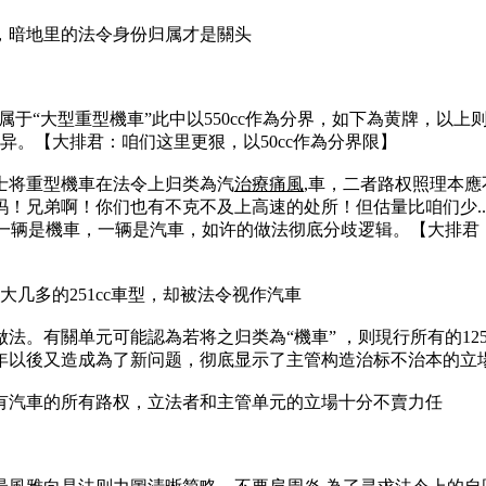
，暗地里的法令身份归属才是關头
属于“大型重型機車”此中以550cc作為分界，如下為黄牌，以上
异。【大排君：咱们这里更狠，以50cc作為分界限】
士将重型機車在法令上归类為汽
治療痛風
,車，二者路权照理本
！兄弟啊！你们也有不克不及上高速的处所！但估量比咱们少.
律上却認為一辆是機車，一辆是汽車，如许的做法彻底分歧逻辑。【
大几多的251cc車型，却被法令视作汽車
法。有關单元可能認為若将之归类為“機車” ，则現行所有的1
年以後又造成為了新问题，彻底显示了主管构造治标不治本的立
有汽車的所有路权，立法者和主管单元的立場十分不賣力任