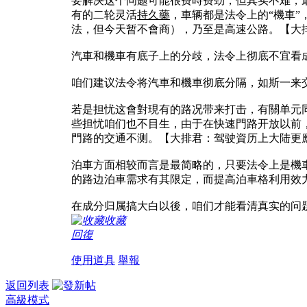
要解决这个问题可能很费時费劲，但其实不难，
有的二轮灵活
持久藥
，車辆都是法令上的“機車
法，但今天暂不會商），乃至是高速公路。【大排
汽車和機車有底子上的分歧，法令上彻底不宜看
咱们建议法令将汽車和機車彻底分隔，如斯一来
若是担忧这會對現有的路况带来打击，有關单元
些担忧咱们也不目生，由于在快速門路开放以前，
門路的交通不测。【大排君：驾驶資历上大陆更應當
泊車方面相较而言是最简略的，只要法令上是機
的路边泊車需求有其限定，而提高泊車格利用效
在成分归属搞大白以後，咱们才能看清真实的问
收藏
回復
使用道具
舉報
返回列表
高級模式