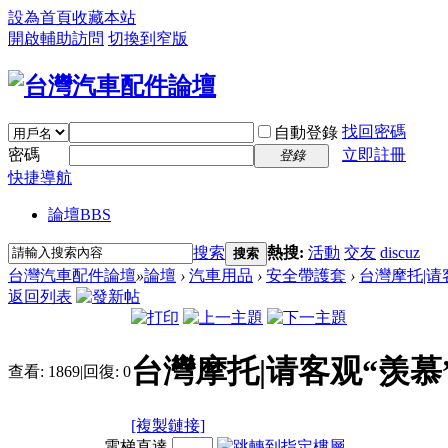
設為首頁
收藏本站
開啟輔助訪問
切換到窄版
找回密碼
自動登錄
密碼
立即註冊
登錄
快捷導航
論壇
BBS
搜索
熱搜:
活動
交友
discuz
搜索
台灣汽車配件論壇
»
論壇
›
汽車用品
›
安全帶護套
›
台灣摩托|请
返回列表
台灣摩托|请客观“羡慕
查看:
1869
|
回復:
0
[複製鏈接]
電梯直達