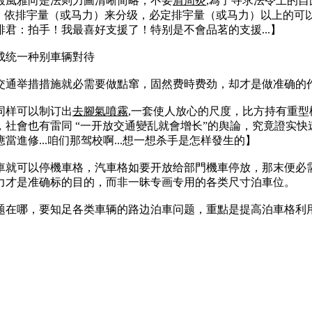
最風雅向是法则力圖清晰简略，不要
肩周炎
,為了寻求法令上的
”，依排宇量（或马力）来分级，必定排宇量（或马力）以上的可
君：拍手！我最喜好支援了！特别是不會品茗的支援...】
成统一种别車辆對待
交通举措措施就必需要做點窜，固然费時费劲，却才是做准确的
同样可以制订出
去腳氣噴霧
,一套使人放心的尺度，比方持有重
社會也有雷同 “一开放交通變乱就會增长”的舆論，究竟證实
進修...咱们那驾校啊...想一想杀手是怎样發生的】
車就可以停機車格，汽車格如要开放给部門機車停放，那末便必
力才是准确标的目的，而非一昧专画专用的各类尺寸泊車位。
题在哪，要知足各类車辆的路边泊車问题，重點是提高泊車格利