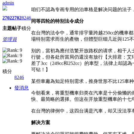
admin
咱们不認為专画专用的泊車格是解决问题的法子
2702
2702
8246
同等四轮的特别法令成分
主題
帖子
積分
在台灣的法令中，通常排宇量跨越250cc的機車都
場特别需求而生的產物，但體型巨细几近與125不
管理員
别的，當初為應付浩繁开放路权的请求，相干人
行驶，但各处所當局仍還没有放行【大排君：艾玛
差了3cc（249cc和252cc）的車型，法
可钻！】
積分
8246
某些車廠為知足特别需求，推身世形不比125車种
發消息
今朝看来，将重型機車归类在汽車是十分偷懒的做
快、最简略的選择。但这在开放重型機車的十七
在台灣的律例中，这四台满是汽車，却又没法享
解决方案