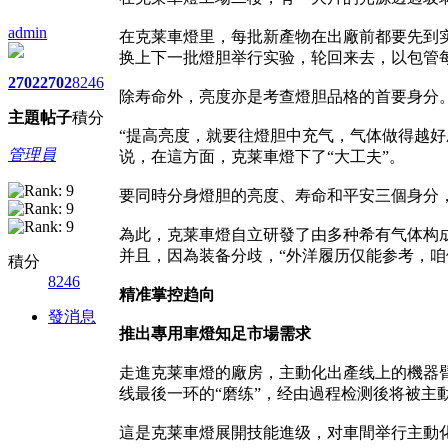
admin
在克莱車燈里，每批新產物在出廠前都要先到实
换上下一批燈胆举行实验，轮回来去，以包管
2702
2702
8246
除寿命外，亮度亦是考查燈胆品格的首要身分
主題
帖子
積分
“提高亮度，就要往燈胆中充气，气体做得越
管理員
说，在這方面，克莱車燈下了“大工夫”。
要同時分身燈胆的亮度、寿命和平安三個身分，
為此，克莱車燈自立研發了由多种希有气体构
并且，因為装备分歧，“外洋履历仅能参考，咱
積分
8246
精准掌控趋向
發消息
推出專用車燈知足市場需求
走進克莱車燈的廠房，主動化出產线上的機器
线最後一环的“磨练”，经由過程检测後将被主動
這是克莱車燈展開技能進级，对車間举行主動