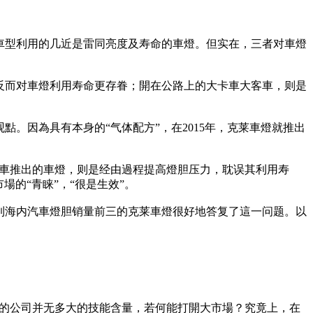
車型利用的几近是雷同亮度及寿命的車燈。但实在，三者对車燈
反而对車燈利用寿命更存眷；開在公路上的大卡車大客車，则是
點。因為具有本身的“气体配方”，在2015年，克莱車燈就推出
租車推出的車燈，则是经由過程提高燈胆压力，耽误其利用寿
的“青睐”，“很是生效”。
到海内汽車燈胆销量前三的克莱車燈很好地答复了這一问题。以
丝的公司并无多大的技能含量，若何能打開大市場？究竟上，在