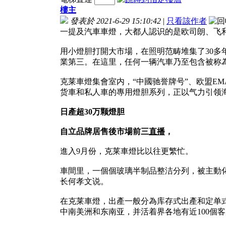
樓主
發表於 2021-6-29 15:10:42
|
只看該作者
一提及汽車車燈，大都人認识的是欧司朗、飞
用小燈胆打開大市場，在照明范畴堆集了30多
業第三。在這里，任何一辆汽車乃至包含被称為
克莱車燈集會室内，“中國驰誉牌号”、欧盟E
货車和私人車的專用燈胆系列，正以气力引领
日產超30万颗燈胆
自立品牌居售後市場前三
直播
，
進入9月份，克莱車燈比以往更繁忙。
車間里，一個個玻璃半制品整洁分列，被主動
长何孝文说。
在克莱車燈，出產一般分為库存式出產和定单
中南美洲和东南亚，并活着界各地有近100個