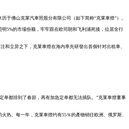
历于佛山克莱汽車照股分有限公司（如下简称“克莱車燈”）。
照明5%的市場份额，牢牢跟在欧司朗和飞利浦死後，位居全行
在專注和立异之下，克莱車燈在海内率先研發出首個针对出租車、
定单都排到了春節，再有加急定单都无法插队。”克莱車燈董事
火热。每一年，克莱車燈约有55％的產物销往欧洲、俄罗斯、