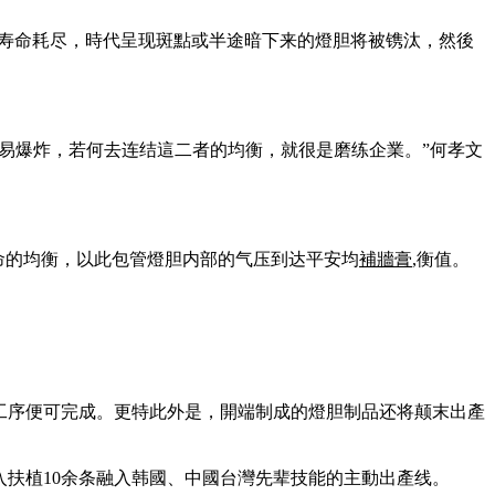
到寿命耗尽，時代呈现斑點或半途暗下来的燈胆将被镌汰，然後
易爆炸，若何去连结這二者的均衡，就很是磨练企業。”何孝文
命的均衡，以此包管燈胆内部的气压到达平安均
補牆膏
,衡值。
工序便可完成。更特此外是，開端制成的燈胆制品还将颠末出產
扶植10余条融入韩國、中國台灣先辈技能的主動出產线。