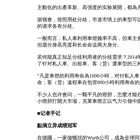
主動化的出產革新、高强度的实验展開，都為
据领會，按照用处分歧，市道市情上的車型可
的请求各有分歧。
一般而言，私人車利用車燈频率不高，但車主
但愿分身高亮度和长命命這两大身分。
若何能真正知足分歧利用者的分歧需求？201
了针对私人車、出租車、客（货）運車型的三种
“凡是車燈的利用寿命為1000小時，对付私
命；客（货）遠程車在包管800小時利用寿命的
不少人也许會问，一颗平凡的燈胆，怎麼才能
小燈胆打開大市場，克莱車燈正以气力引领中
■记者手记
點滴立异成绩冠军
在德國，一家做螺丝的Wurth公司，成為全