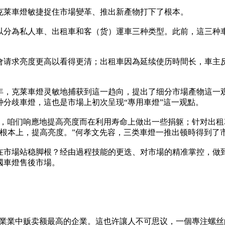
克莱車燈敏捷捉住市場變革、推出新產物打下了根本。
以分為私人車、出租車和客（货）運車三种类型。此前，這三种
會请求亮度更高以看得更清；出租車因為延续使历時間长，車主
4年，克莱車燈灵敏地捕获到這一趋向，提出了细分市場產物這一观
分歧車燈，這也是市場上初次呈现“專用車燈”這一观點。
人車，咱们响應地提高亮度而在利用寿命上做出一些捐躯；针对出
根本上，提高亮度。”何孝文先容，三类車燈一推出顿時得到了市場
在市場站稳脚根？经由過程技能的更迭、对市場的精准掌控，做
國車燈售後市場。
球同業業中贩卖额最高的企業。這也许讓人不可思议，一個專注螺