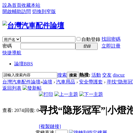
設為首頁
收藏本站
開啟輔助訪問
切換到窄版
找回密碼
自動登錄
密碼
立即註冊
登錄
快捷導航
論壇
BBS
搜索
熱搜:
活動
交友
discuz
搜索
台灣汽車配件論壇
»
論壇
›
汽車用品
›
安全帶護套
›
寻找“隐形冠
返回列表
寻找“隐形冠军”|小燈
查看:
2074
|
回復:
0
[複製鏈接]
電梯直達