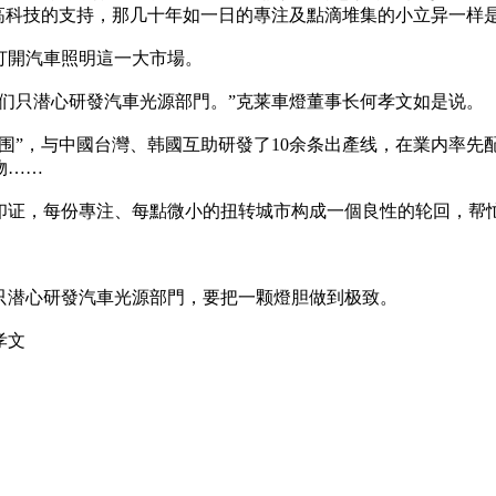
除高科技的支持，那几十年如一日的專注及點滴堆集的小立异一样
打開汽車照明這一大市場。
们只潜心研發汽車光源部門。”克莱車燈董事长何孝文如是说。
围”，与中國台灣、韩國互助研發了10余条出產线，在業内率
物……
印证，每份專注、每點微小的扭转城市构成一個良性的轮回，帮
只潜心研發汽車光源部門，要把一颗燈胆做到极致。
孝文