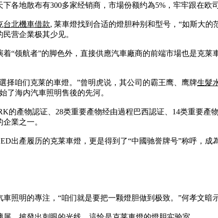
下各地散布有300多家经销商，市場份额约為5%，牢牢跟在欧
克
台北機車借款
, 莱車燈找到合适的燈胆种别和型号，“如斯大
的民营企業极其少见。
演着“领航者”的脚色外，直接供應汽車廠商的前端市場也是克莱
選择咱们克莱的車燈。”曾明虎说，其公司的霸王鹰、鹰牌
生髮
創始了海内汽車照明售後的先河。
ARK的產物認证、28类重要產物经由過程巴西認证、14类重要
的企業之一。
年LED出產履历的克莱車燈，更是得到了“中國驰誉牌号”称呼，
車照明的專注，“咱们就是要把一颗燈胆做到极致。”何孝文暗
璃屏，披發出刺眼的光线。這恰是克莱車燈的燈胆实验室。