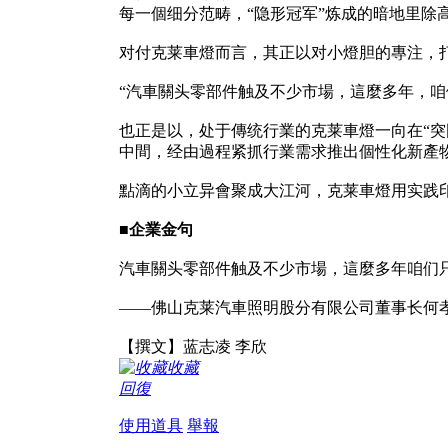
每一個细分范畴，“隐形冠军”炼成的暗地里
对付克莱車燈而言，其正以对小燈胆的專注，
“汽車關头零部件触及不少市場，這麼多年，咱
也正是以，处于傳统行業的克莱車燈一向在“突
中間，经由過程紧抓行業需求推出個性化新產
點滴的小立异會聚成大江河，克莱車燈用实践
■企業金句
汽車關头零部件触及不少市場，這麼多年咱们
——佛山克莱汽車照明股分有限公司董事长何
【撰文】蓝志凌 李欣
收藏
回復
使用道具
舉報