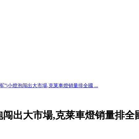
军”|小燈泡闯出大市場,克莱車燈销量排全國 ...
泡闯出大市場,克莱車燈销量排全國