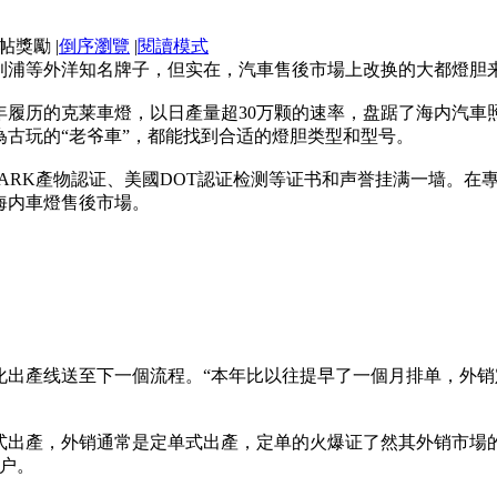
|
倒序瀏覽
|
閱讀模式
利浦等外洋知名牌子，但实在，汽車售後市場上改换的大都燈胆来
年履历的克莱車燈，以日產量超30万颗的速率，盘踞了海内汽車
古玩的“老爷車”，都能找到合适的燈胆类型和型号。
MARK產物認证、美國DOT認证检测等证书和声誉挂满一墙。
海内車燈售後市場。
化出產线送至下一個流程。“本年比以往提早了一個月排单，外销
式出產，外销通常是定单式出產，定单的火爆证了然其外销市場的
客户。