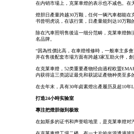
在内销市場上，克莱車燈的表示也不减色。在天
燈胆日產量跨越30万颗，任何一辆汽車都能在
书曾明虎说，在该行業，日產量能到达10万颗
除在汽車照明售後這一细分范畴，克莱車燈飾
名品牌。
“因為性價比高，在車燈维修時，一般車主多會
并在售後配套市場方面有跨越3家互助火伴，
在克莱車燈，52类重要產物经由過程欧盟EM
内获得這三类認证最先和获認证產物种类至多
在去年末，具有30年卤素燈出產履历及超10
打造24小時实验室
專注把燈胆做到极致
在如斯多的证书和声誉暗地里，是克莱車燈对汽
在克莱車燈工場二楼，有一大片的光源透過玻