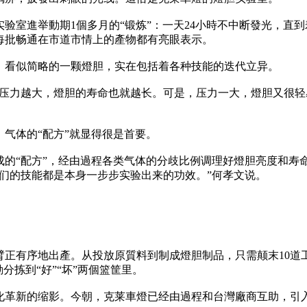
验室進举動期1個多月的“锻炼”：一天24小時不中断發光，直
每批畅通在市道市情上的產物都有亮眼表示。
。看似简略的一颗燈胆，实在包括着各种技能的迭代立异。
好压力越大，燈胆的寿命也就越长。可是，压力一大，燈胆又很轻
气体的“配方”就显得很是首要。
成的“配方”，经由過程各类气体的分歧比例调理好燈胆亮度和寿
们的技能都是本身一步步实验出来的功效。”何孝文说。
臂正有序地出產。从投放原質料到制成燈胆制品，只需颠末10道
分拣到“好”“坏”两個篮筐里。
化革新的缩影。今朝，克莱車燈已经由過程和台灣廠商互助，引入