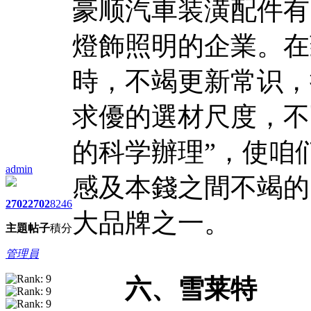
豪顺汽車装潢配件有
燈飾照明的企業。在
時，不竭更新常识，
求優的選材尺度，不
的科学辦理”，使咱
admin
感及本錢之間不竭的
2702
2702
8246
大品牌之一。
主題
帖子
積分
管理員
六、雪莱特