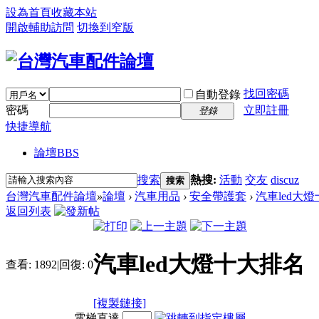
設為首頁
收藏本站
開啟輔助訪問
切換到窄版
找回密碼
自動登錄
密碼
立即註冊
登錄
快捷導航
論壇
BBS
搜索
熱搜:
活動
交友
discuz
搜索
台灣汽車配件論壇
»
論壇
›
汽車用品
›
安全帶護套
›
汽車led大
返回列表
汽車led大燈十大排名
查看:
1892
|
回復:
0
[複製鏈接]
電梯直達