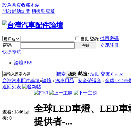
設為首頁
收藏本站
開啟輔助訪問
切換到窄版
找回密碼
自動登錄
密碼
立即註冊
登錄
快捷導航
論壇
BBS
搜索
熱搜:
活動
交友
discuz
搜索
台灣汽車配件論壇
»
論壇
›
汽車用品
›
安全帶護套
›
全球LED車
返回列表
全球LED車燈、LED
查看:
1846
|
回
復:
0
提供者-...