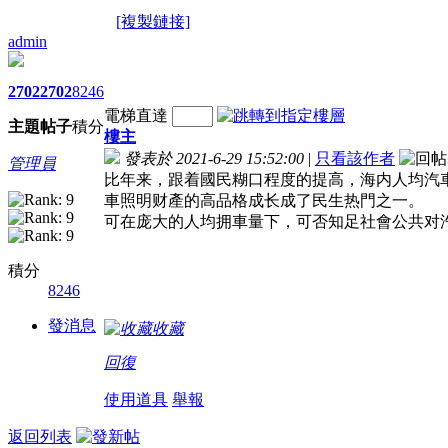
[複製鏈接]
admin
2702
2702
8246
電梯直達
主題
帖子
積分
樓主
發表於 2021-6-29 15:52:00
|
只看該作者
管理員
比年来，跟着國民糊口程度的提高，海内人均汽
車照明财產的高品格成长成了民生热門之一。 
可在庞大的人均拥車量下，可否知足社會公共对
積分
8246
發消息
收藏
回復
使用道具
舉報
返回列表