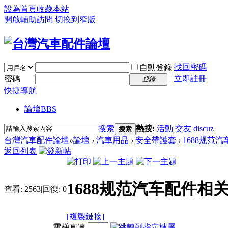
設為首頁
收藏本站
開啟輔助訪問
切換到窄版
找回密碼
自動登錄
密碼
立即註冊
登錄
快捷導航
論壇
BBS
搜索
熱搜:
活動
交友
discuz
搜索
台灣汽車配件論壇
»
論壇
›
汽車用品
›
安全帶護套
›
1688规范
返回列表
1688规范汽车配件
查看:
2563
|
回復:
0
[複製鏈接]
電梯直達