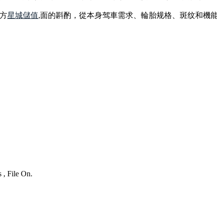
方
星城儲值
,面的斟酌，從本身驾車需求、輪胎规格、斑纹和機
 , File On.