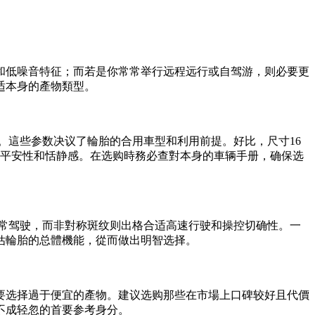
和低噪音特征；而若是你常常举行远程远行或自驾游，则必要更
适本身的產物類型。
。這些参数决议了輪胎的合用車型和利用前提。好比，尺寸16
驾驶的平安性和恬静感。在选购時務必查對本身的車辆手册，确保选
常驾驶，而非對称斑纹则出格合适高速行驶和操控切确性。一
估輪胎的总體機能，從而做出明智选择。
要选择過于便宜的產物。建议选购那些在市場上口碑较好且代價
不成轻忽的首要参考身分。