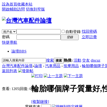
設為首頁
收藏本站
開啟輔助訪問
切換到窄版
找回密碼
自動登錄
密碼
立即註冊
登錄
快捷導航
論壇
BBS
搜索
熱搜:
活動
交友
discuz
搜索
台灣汽車配件論壇
»
論壇
›
汽車用品
›
按摩用品
›
輪胎哪個牌子質
返回列表
輪胎哪個牌子質量好,
查看:
1205
|
回復:
0
[複製鏈接]
電梯直達