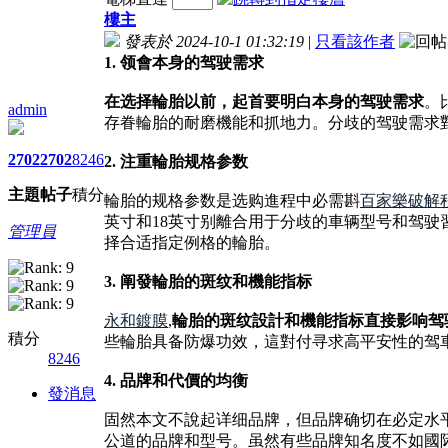
樓主
發表於 2024-10-1 01:32:19
|
只看該作者
1. 领會本身的驾驶需求
在选择輪胎以前，起首要明白本身的驾驶需求
。
admin
存眷輪胎的耐磨機能和抓地力。分歧的驾驶需求
2702
2702
8246
2. 注重輪胎规格参数
主題
帖子
積分
輪胎的规格参数是选购進程中必需斟
百家樂破解
英寸和18英寸别離合用于分歧的車辆型号和驾驶習
管理員
择合适指定例格的輪胎。
3. 阐發輪胎的斑纹和機能指标
永和鍍膜
,
輪胎的斑纹設計和機能指标直接影响驾
積分
些輪胎具备防爆功效，這對付寻求高平安性的驾
8246
4. 品牌和代價的均衡
發消息
固然本文不說起详细品牌，但品牌确切在必定水
公道的品牌和型号。虽然有些品牌知名度不如國