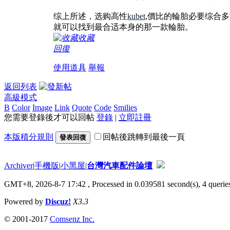
综上所述，选购高性
kubet
,價比的輪胎必要综合多
就可以找到最合适本身的那一款輪胎。
收藏
回復
使用道具
舉報
返回列表
高級模式
B
Color
Image
Link
Quote
Code
Smilies
您需要登錄後才可以回帖
登錄
|
立即註冊
本版積分規則
回帖後跳轉到最後一頁
發表回復
Archiver
|
手機版
|
小黑屋
|
台灣汽車配件論壇
GMT+8, 2026-8-7 17:42
, Processed in 0.039581 second(s), 4 queries
Powered by
Discuz!
X3.3
© 2001-2017
Comsenz Inc.