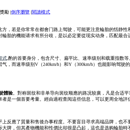
|
倒序瀏覽
|
閱讀模式
比方，若是你常常在都會门路上驾驶，可能更注意輪胎的恬静性
對輪胎的機能请求有所分歧，是以必定要從现实动身，匹配最合
程式
,酌的首要身分，包含尺寸、扁平比、速率级别和载重指数等
气，而速率级别V（240km/h）和Y（300km/h）也能影响
驶體验
。對称斑纹和非单导向斑纹顺應的路况较廣，凡是合适平
車者是一個首要考量。經由過程查阅這些信息，可以更周全地評
平上反應了質量和售後办事程度。不要盲目寻求高端品牌，也不
际大牌，但其產物機能和性價比却很是凸起，這也是选购輪胎時