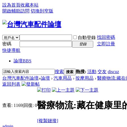
設為首頁
收藏本站
開啟輔助訪問
切換到窄版
找回密碼
自動登錄
密碼
立即註冊
登錄
快捷導航
論壇
BBS
搜索
熱搜:
活動
交友
discuz
搜索
台灣汽車配件論壇
»
論壇
›
汽車用品
›
按摩用品
›
醫療物流:藏
返回列表
醫療物流:藏在健康里
查看:
1169
|
回復:
0
[複製鏈接]
admin