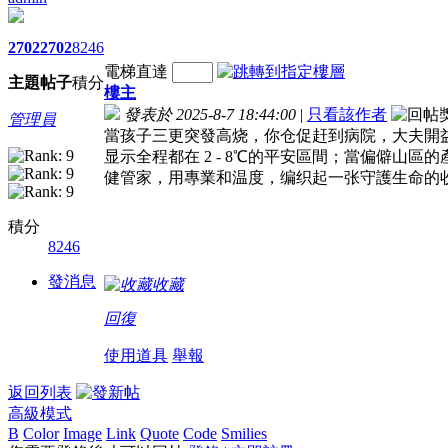
2702
2702
8246
電梯直達
主題
帖子
積分
樓主
發表於 2025-8-7 18:44:00
|
只看該作者
管理員
當孩子三更突發高烧，你仓促赶到病院，大夫開益
显示全程都在 2 - 8℃的平安區間；當偏僻山
健管家，用專業和温度，编织起一张守護生命的
積分
8246
發消息
收藏
回復
使用道具
舉報
返回列表
高級模式
B
Color
Image
Link
Quote
Code
Smilies