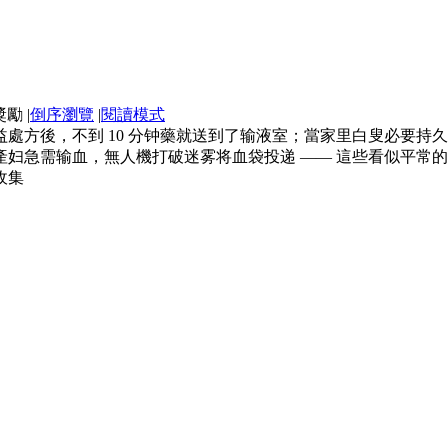
|
倒序瀏覽
|
閱讀模式
處方後，不到 10 分钟藥就送到了输液室；當家里白叟必要持
區的產妇急需输血，無人機打破迷雾将血袋投递 —— 這些看似平
收集