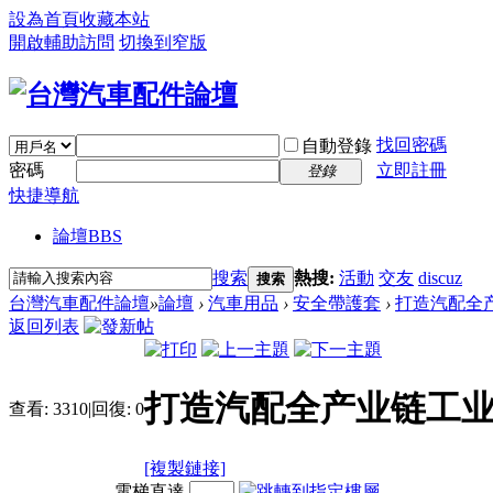
設為首頁
收藏本站
開啟輔助訪問
切換到窄版
找回密碼
自動登錄
密碼
立即註冊
登錄
快捷導航
論壇
BBS
搜索
熱搜:
活動
交友
discuz
搜索
台灣汽車配件論壇
»
論壇
›
汽車用品
›
安全帶護套
›
打造汽配全
返回列表
打造汽配全产业链工
查看:
3310
|
回復:
0
[複製鏈接]
電梯直達