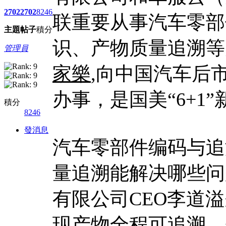
2702
2702
8246
联重要从事汽车零部
主題
帖子
積分
识、产物质量追溯等
管理員
家樂
,向中国汽车后
办事，是国美“6+1
積分
8246
發消息
汽车零部件编码与追
量追溯能解决哪些问
有限公司CEO李道
现产物全程可追溯，