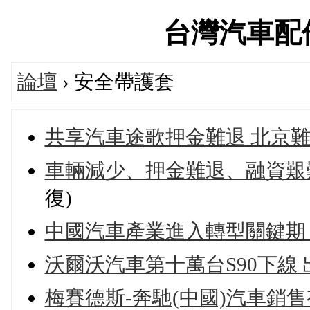
台灣汽車配件論
論壇
› 安全帶護套
共享汽車途歌押金難退 北京
車輛減少、押金難退、融資艱
復)
中國汽車產業進入轉型關鍵期
沃爾沃汽車第十萬台S90下線 
梅賽德斯-奔馳(中國)汽車銷