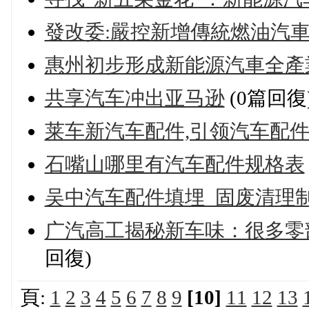
發改委:嚴控新增傳統燃油汽車
惠州初步形成新能源汽車全產
共享汽车冲出亚马逊
(0篇回復
莱车新汽车配件,引领汽车配
石嘴山哪里有汽车配件规格表
吴中汽车配件填埋_固废清理
广汽高工揭秘新车味：很多零
回復)
頁:
1
2
3
4
5
6
7
8
9
[10]
11
12
13