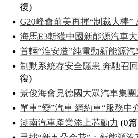
復)
G20峰會前美再揮“制裁大棒”
海馬E3斬獲中國新能源汽車大
首輛“淮安造”純電動新能源汽
制動系統存安全隱患 奔馳召回進口
復)
景俊海會見德國大眾汽車集團
單車“變”汽車 網約車“服務中
湖南汽車產業添上芯動力
(0篇
寻找“新五朵金花”：新能源汽