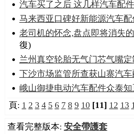
汽车买了之后 这几样汽车配
马来西亚口碑好新能源汽车配
老司机的怀念,盘点即将消失
復)
兰州真空轮胎无气门芯气嘴定
下沙市场监管所查获山寨汽车
峨山御捷电动汽车配件众泰知豆
頁:
1
2
3
4
5
6
7
8
9
10
[11]
12
13
查看完整版本:
安全帶護套