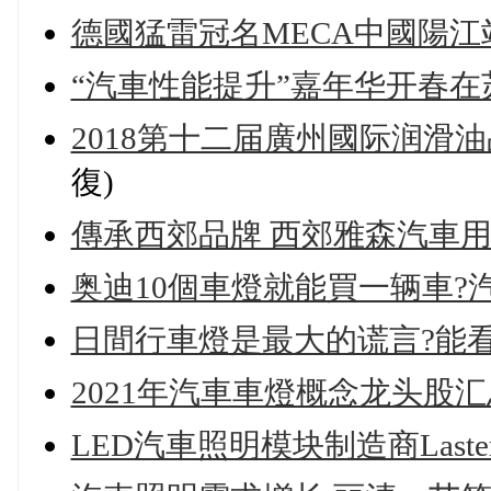
德國猛雷冠名MECA中國陽江
“汽車性能提升”嘉年华开春
2018第十二届廣州國际润滑
復)
傳承西郊品牌 西郊雅森汽車
奥迪10個車燈就能買一辆車?
日間行車燈是最大的谎言?能看
2021年汽車車燈概念龙头股
LED汽車照明模块制造商Laster 