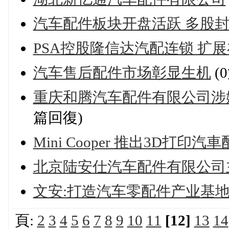
汽车配件板块开盘活跃 多股
PSA控股隆信达汽配连锁 扩
汽车售后配件市场彰显生机
(
重庆和腾汽车配件有限公司涉
篇回復)
Mini Cooper 推出3D打
北京陆安仕汽车配件有限公司
文安:打造汽车零配件产业基地(
頁:
2
3
4
5
6
7
8
9
10
11
[12]
13
14