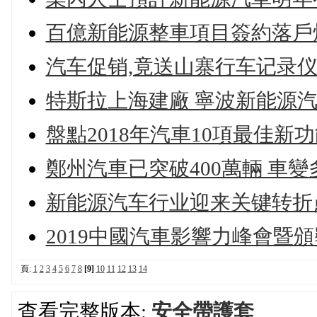
百億新能源整車項目簽約落戶
汽车促销,竟送山寨行车记录
特斯拉上海建廠 寧波新能源汽
盤點2018年汽車10項最佳新
鄭州汽車已突破400萬輛 車
新能源汽车行业迎来关键转折
2019中國汽車影響力峰會暨
頁:
1
2
3
4
5
6
7
8
[9]
10
11
12
13
14
查看完整版本:
安全帶護套