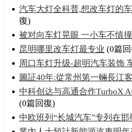
汽车大灯全科普,想改车灯的车
復)
被对向车灯晃眼 一小车不慎撞
昆明哪里改车灯最专业
(0篇回
周口车灯升级-超明汽车装饰 
圖証40年:從常州第一輛長江
中科创达与高通合作TurboX 
(0篇回復)
中欧班列“长城汽车”专列在邯
業內人士預計新能源汽車明年